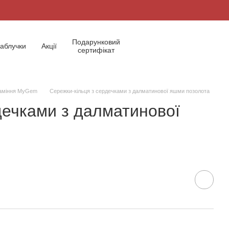
Подарунковий
аблучки
Акції
сертифікат
каміння MyGem
Сережки-кільця з сердечками з далматинової яшми позолота
дечками з далматинової