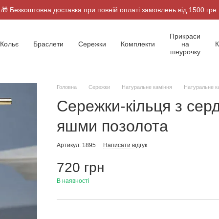
🎁 Безкоштовна доставка при повній оплаті замовлень від 1500 грн.
Прикраси
Кольє
Браслети
Сережки
Комплекти
на
К
шнурочку
Головна
Сережки
Натуральне каміння
Натуральне 
Сережки-кільця з сер
яшми позолота
Артикул: 1895
Написати відгук
720 грн
В наявності