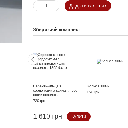
Додати в кошик
Збери свій комплект
Сережки-кільця з
Кольє з яшми
сердечками з далматинової
890 грн
яшми позолота
720 грн
1 610 грн
Купити