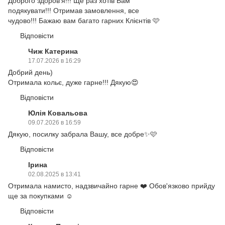
Доброго здоровʼя!!! Ще раз хотів Вам
подякувати!!! Отримав замовлення, все
чудово!!! Бажаю вам багато гарних Клієнтів 🩷
Відповісти
Чиж Катерина
17.07.2026 в 16:29
Добрий день)
Отримала кольє, дуже гарне!!! Дякую😍
Відповісти
Юлія Ковальова
09.07.2026 в 16:59
Дякую, посилку забрала Вашу, все добре✨🩷
Відповісти
Ірина
02.08.2025 в 13:41
Отримала намисто, надзвичайно гарне ❤️ Обов'язково прийду
ще за покупками ☺️
Відповісти