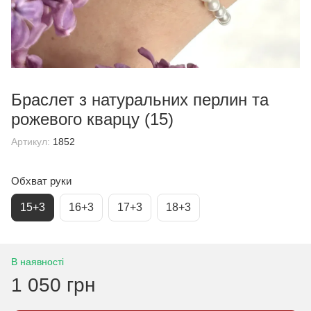
Браслет з натуральних перлин та
рожевого кварцу (15)
Артикул:
1852
Обхват руки
15+3
16+3
17+3
18+3
В наявності
1 050 грн