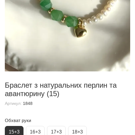
Браслет з натуральних перлин та
авантюрину (15)
Артикул:
1848
Обхват руки
15+3
16+3
17+3
18+3