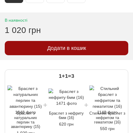
В наявності
1 020 грн
Додати в кошик
1+1=3
Браслет з
Браслет з нефриту
Стильний браслет з
Б
натуральних
6мм (16)
нефритом та
перлин та
гематитом (16)
620 грн
авантюрину (15)
550 грн
1 020 грн