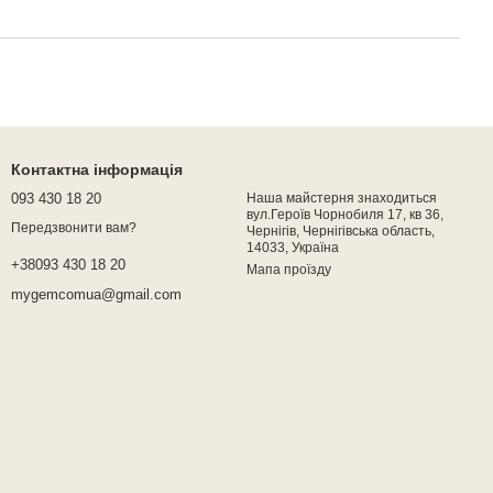
Контактна інформація
093 430 18 20
Наша майстерня знаходиться
вул.Героїв Чорнобиля 17, кв 36,
Передзвонити вам?
Чернігів, Чернігівська область,
14033, Україна
+38093 430 18 20
Мапа проїзду
mygemcomua@gmail.com