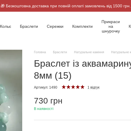
🎁 Безкоштовна доставка при повній оплаті замовлень від 1500 грн.
Прикраси
Кольє
Браслети
Сережки
Комплекти
на
К
шнурочку
Головна
Браслети
Натуральне каміння
Натуральне 
Браслет із аквамарину
8мм (15)
Артикул: 1490
1 відгук
730 грн
В наявності