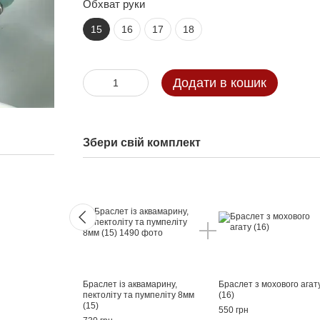
Обхват руки
15
16
17
18
Додати в кошик
Збери свій комплект
Браслет із аквамарину,
Браслет з мохового агат
пектоліту та пумпеліту 8мм
(16)
(15)
550 грн