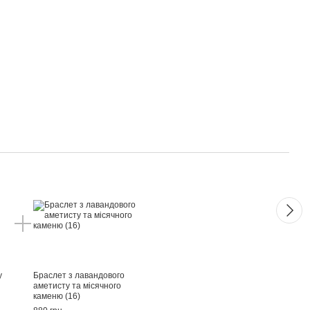
1+1
у
Браслет з лавандового
Брасл
аметисту та місячного
пекто
каменю (16)
(15)