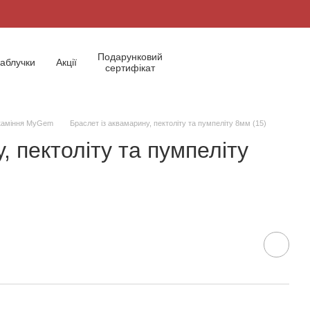
Подарунковий
аблучки
Акції
сертифікат
каміння MyGem
Браслет із аквамарину, пектоліту та пумпеліту 8мм (15)
, пектоліту та пумпеліту