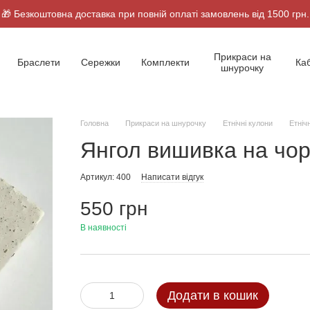
🎁 Безкоштовна доставка при повній оплаті замовлень від 1500 грн.
Прикраси на
Браслети
Сережки
Комплекти
Ка
шнурочку
Головна
Прикраси на шнурочку
Етнічні кулони
Етніч
Янгол вишивка на чо
Артикул: 400
Написати відгук
550 грн
В наявності
Додати в кошик