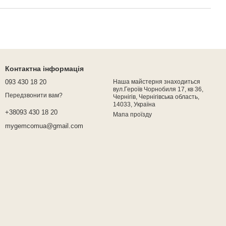
Контактна інформація
093 430 18 20
Наша майстерня знаходиться
вул.Героїв Чорнобиля 17, кв 36,
Передзвонити вам?
Чернігів, Чернігівська область,
14033, Україна
+38093 430 18 20
Мапа проїзду
mygemcomua@gmail.com