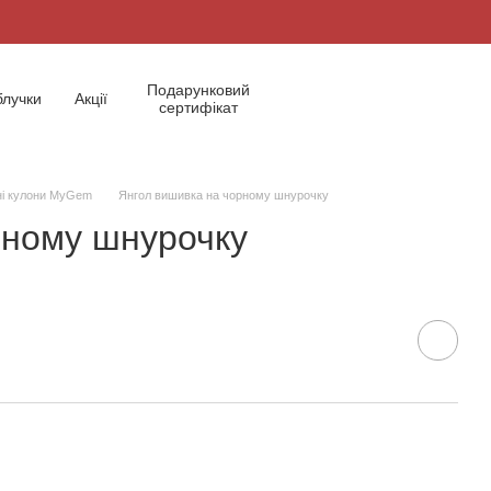
Подарунковий
блучки
Акції
сертифікат
ні кулони MyGem
Янгол вишивка на чорному шнурочку
рному шнурочку