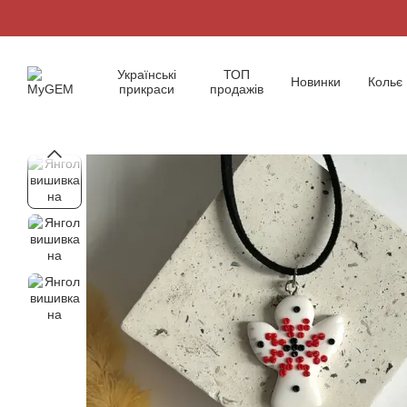
Перейти до основного контенту
Українські
ТОП
Новинки
Кольє
прикраси
продажів