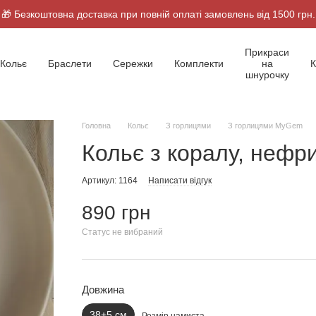
🎁 Безкоштовна доставка при повній оплаті замовлень від 1500 грн.
Прикраси
Кольє
Браслети
Сережки
Комплекти
на
К
шнурочку
Головна
Кольє
З горлицями
З горлицями MyGem
Кольє з коралу, нефр
Артикул: 1164
Написати відгук
890 грн
Статус не вибраний
Довжина
38+5 см
Розмір намиста