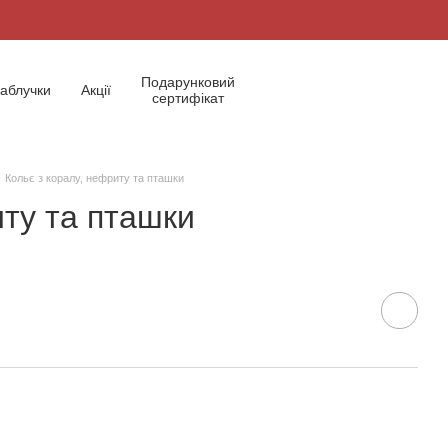
Подарунковий
аблучки
Акції
сертифікат
Кольє з коралу, нефриту та пташки
иту та пташки