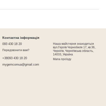
Контактна інформація
093 430 18 20
Наша майстерня знаходиться
вул.Героїв Чорнобиля 17, кв 36,
Передзвонити вам?
Чернігів, Чернігівська область,
14033, Україна
+38093 430 18 20
Мапа проїзду
mygemcomua@gmail.com